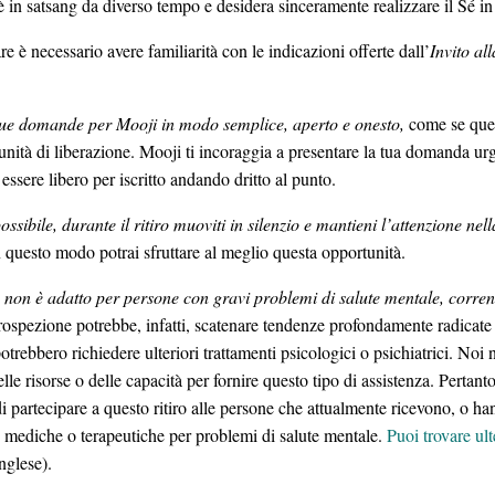
 è in satsang da diverso tempo e desidera sinceramente realizzare il Sé in
re è necessario avere familiarità con le indicazioni offerte dall’
Invito all
tue domande per Mooji in modo semplice, aperto e onesto,
come se ques
nità di liberazione. Mooji ti incoraggia a presentare la tua domanda urg
essere libero per iscritto andando dritto al punto.
ssibile, durante il ritiro muoviti in silenzio e mantieni l’attenzione ne
n questo modo potrai sfruttare al meglio questa opportunità.
o non è adatto per persone con gravi problemi di salute mentale, corren
rospezione potrebbe, infatti, scatenare tendenze profondamente radicate o
otrebbero richiedere ulteriori trattamenti psicologici o psichiatrici. No
lle risorse o delle capacità per fornire questo tipo di assistenza. Pertan
 partecipare a questo ritiro alle persone che attualmente ricevono, o ha
e mediche o terapeutiche per problemi di salute mentale.
Puoi trovare ult
inglese).