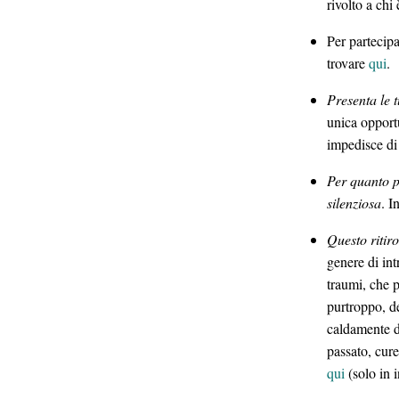
rivolto a chi
Per partecipa
trovare
qui
.
Presenta le 
unica opportu
impedisce di 
Per quanto po
silenziosa
. I
Questo ritir
genere di int
traumi, che p
purtroppo, de
caldamente di
passato, cur
qui
(solo in 