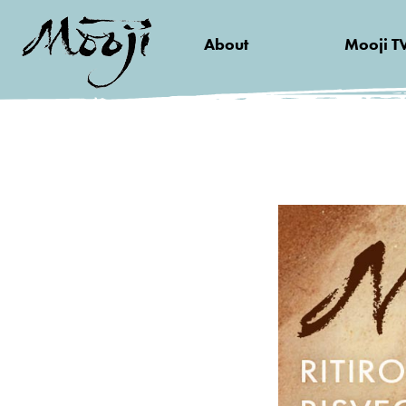
About
Mooji T