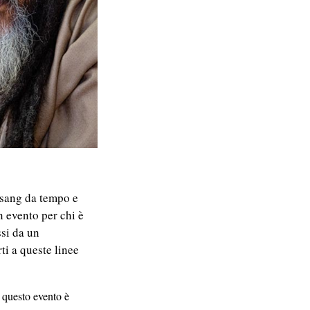
atsang da tempo e
n evento per chi è
ssi da un
ti a queste linee
o questo evento è