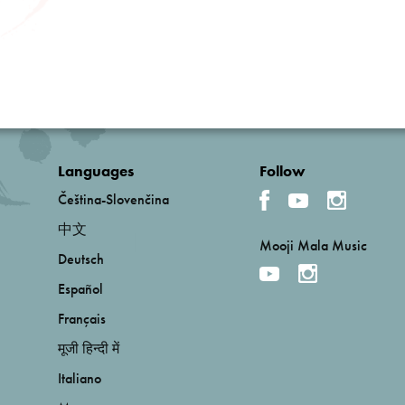
Languages
Follow
Čeština-Slovenčina
中文
Mooji Mala Music
Deutsch
Español
Français
मूजी हिन्दी में
Italiano