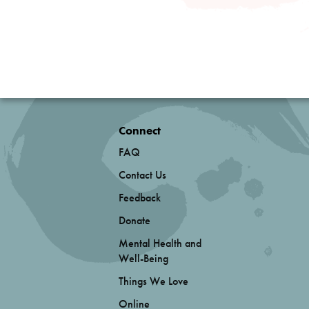
Connect
FAQ
Contact Us
Feedback
Donate
Mental Health and
Well-Being
Things We Love
Online