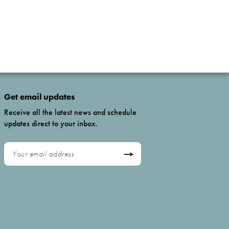
Get email updates
Receive all the latest news and schedule
updates direct to your inbox.