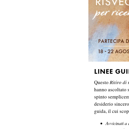
LINEE GUI
Questo
Ritiro di
hanno ascoltato 
spinto sempliceme
desiderio sincero
guida, il cui scop
Avvicinati a 