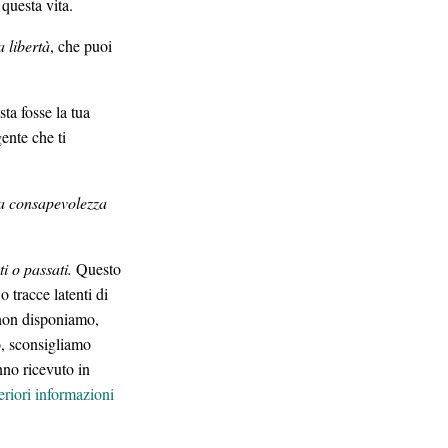
 questa vita.
a libertà
, che puoi
ta fosse la tua
ente che ti
lla consapevolezza
ti o passati.
Questo
 tracce latenti di
i non disponiamo,
to, sconsigliamo
nno ricevuto in
eriori informazioni