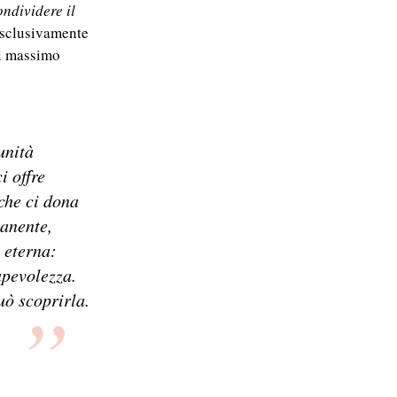
ondividere il
 esclusivamente
il massimo
unità
i offre
che ci dona
manente,
a eterna:
apevolezza.
uò scoprirla.