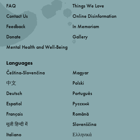
FAQ
Things We Love
Contact Us
Online Disinformation
Feedback
In Memoriam
Donate
Gallery
Mental Health and Well-Being
Languages
Čeština-Slovenčina
Magyar
中文
Polski
Deutsch
Português
Español
Русский
Français
Română
मूजी हिन्दी में
Slovenščina
Italiano
Ελληνικά