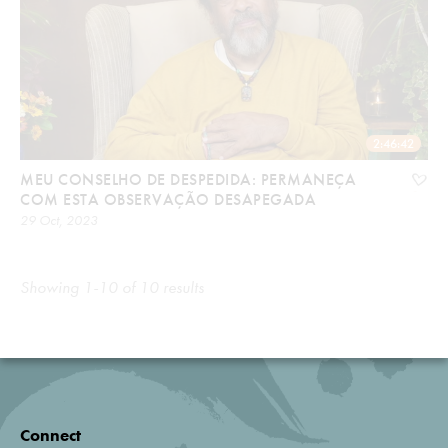
2:46:42
MEU CONSELHO DE DESPEDIDA: PERMANEÇA
COM ESTA OBSERVAÇÃO DESAPEGADA
29 Oct, 2023
Showing 1-10 of 10 results
Connect