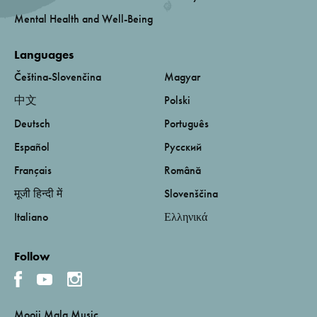
Mental Health and Well-Being
Languages
Čeština-Slovenčina
Magyar
中文
Polski
Deutsch
Português
Español
Русский
Français
Română
मूजी हिन्दी में
Slovenščina
Italiano
Ελληνικά
Follow
Mooji Mala Music