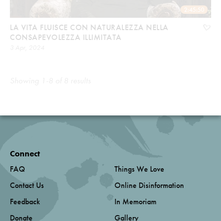
2:45:50
LA VITA FLUISCE CON NATURALEZZA NELLA
CONSAPEVOLEZZA ILLIMITATA
3 Apr, 2024
Showing 1-8 of 8 results
Connect
FAQ
Things We Love
Contact Us
Online Disinformation
Feedback
In Memoriam
Donate
Gallery