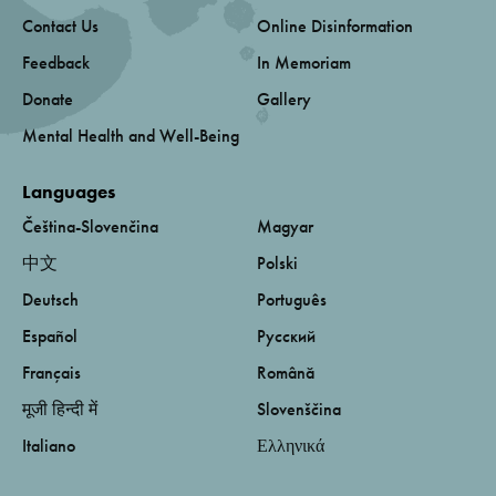
Contact Us
Online Disinformation
Feedback
In Memoriam
Donate
Gallery
Mental Health and Well-Being
Languages
Čeština-Slovenčina
Magyar
中文
Polski
Deutsch
Português
Español
Русский
Français
Română
मूजी हिन्दी में
Slovenščina
Italiano
Ελληνικά