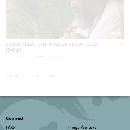
1:56:27
CÓMO PUEDE TANTO AMOR SURGIR DE LA
NADA?
23 junio 2018 | Palabras de Clausura
Showing 1-17 of 17 results
Connect
FAQ
Things We Love