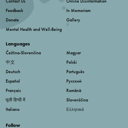
Contact Us
Online Disinformation
Feedback
In Memoriam
Donate
Gallery
Mental Health and Well-Being
Languages
Čeština-Slovenčina
Magyar
中文
Polski
Deutsch
Português
Español
Русский
Français
Română
मूजी हिन्दी में
Slovenščina
Italiano
Ελληνικά
Follow