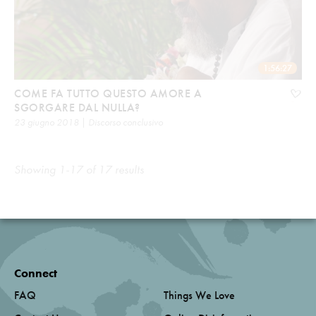
1:56:27
COME FA TUTTO QUESTO AMORE A
SGORGARE DAL NULLA?
23 giugno 2018 | Discorso conclusivo
Showing 1-17 of 17 results
Connect
FAQ
Things We Love