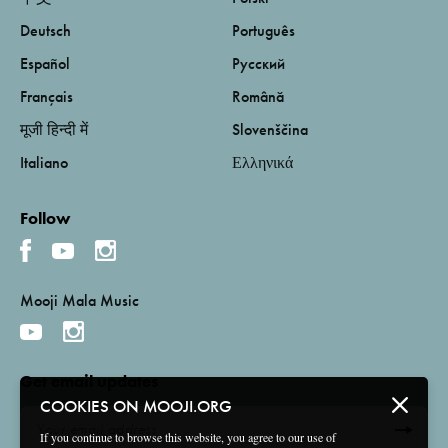
Deutsch
Português
Español
Русский
Français
Română
मूजी हिन्दी में
Slovenščina
Italiano
Ελληνικά
Follow
Mooji Mala Music
Get email updates
COOKIES ON MOOJI.ORG
If you continue to browse this website, you agree to our use of