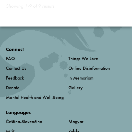
Showing 1-9 of 9 results
Connect
FAQ
Things We Love
Contact Us
Online Disinformation
Feedback
In Memoriam
Donate
Gallery
Mental Health and Well-Being
Languages
Čeština-Slovenčina
Magyar
中文
Polski