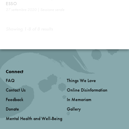
ESSO
27 settembre 2020 | Sessione serale
Showing 1-8 of 8 results
Connect
FAQ
Things We Love
Contact Us
Online Disinformation
Feedback
In Memoriam
Donate
Gallery
Mental Health and Well-Being