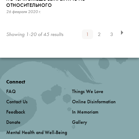
ОТНОСИТЕЛЬНОГО
26 февраля 2020 г.
Showing 1-20 of 45 results
1
2
3
Connect
FAQ
Things We Love
Contact Us
Online Disinformation
Feedback
In Memoriam
Donate
Gallery
Mental Health and Well-Being