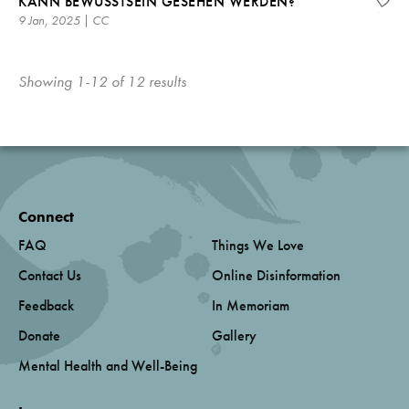
KANN BEWUSSTSEIN GESEHEN WERDEN?
9 Jan, 2025 | CC
Showing 1-12 of 12 results
Connect
FAQ
Things We Love
Contact Us
Online Disinformation
Feedback
In Memoriam
Donate
Gallery
Mental Health and Well-Being