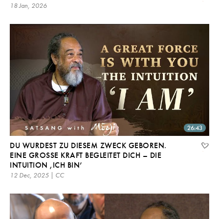
18 Jan, 2026
26:43
DU WURDEST ZU DIESEM ZWECK GEBOREN.
EINE GROSSE KRAFT BEGLEITET DICH – DIE I
NTUITION ,ICH BIN’
12 Dec, 2025 | CC