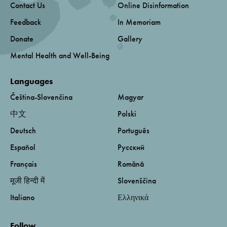
Contact Us
Online Disinformation
Feedback
In Memoriam
Donate
Gallery
Mental Health and Well-Being
Languages
Čeština-Slovenčina
Magyar
中文
Polski
Deutsch
Português
Español
Русский
Français
Română
मूजी हिन्दी में
Slovenščina
Italiano
Ελληνικά
Follow