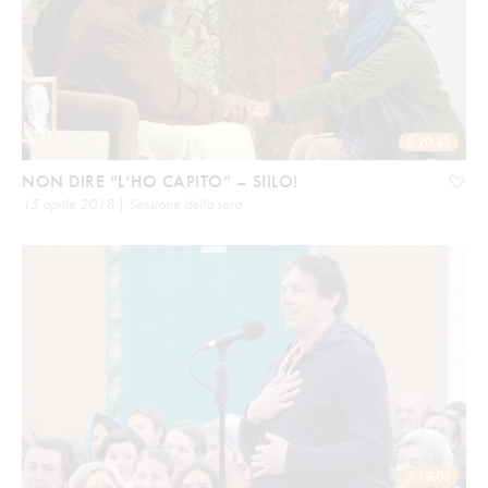
2:20:43
NON DIRE “L’HO CAPITO” – SIILO!
15 aprile 2018 | Sessione della sera
2:19:03