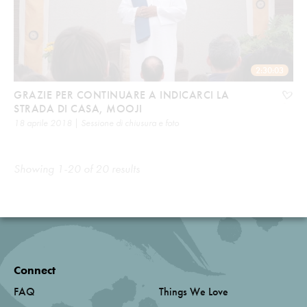
2:30:03
GRAZIE PER CONTINUARE A INDICARCI LA
STRADA DI CASA, MOOJI
18 aprile 2018 | Sessione di chiusura e foto
Showing 1-20 of 20 results
Connect
FAQ
Things We Love