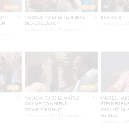
1:34:01
2:01:36
ONT
“MOOJI, TU ES LE PLUS BEAU
BHAJANS
’UN
DES CADEAUX.”
28 Septembre 2
28 Septembre 2018 | Session du soir
u matin
30:09
2:10:47
“MOOJI, TU ES LE MAÎTRE
INCRÉÉ, IMP
QUI ME COMPREND
ÉTERNELLEME
COMPLÈTEMENT”
CECI EST TA
DE DIEU
29 Septembre 2018 | Session du soir
30 Septembre 201