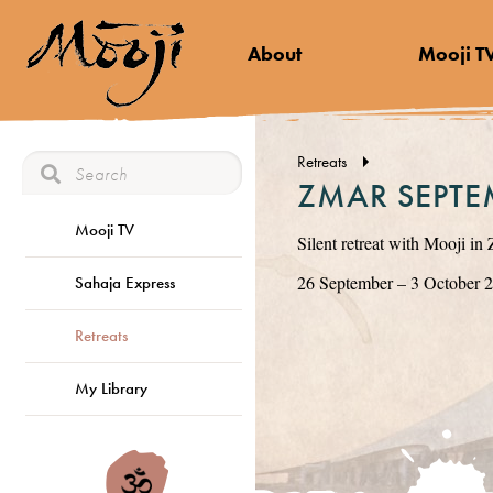
About
Mooji T
Retreats
ZMAR SEPTE
Mooji TV
Silent retreat with Mooji in
26 September – 3 October 
Sahaja Express
Retreats
My Library