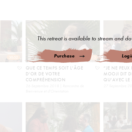
This retreat is available to stream and 
Purchase
Logi
30:52
1:05:13
QUE CE TEMPS SOIT L’ÂGE
“JE NE PEUX 
D’OR DE VOTRE
MOOJI DIT D
COMPRÉHENSION
QU’AVEC LE 
26 Septembre 2018 | Rencontre de
27 Septembre 201
Bienvenue et d'Orientation