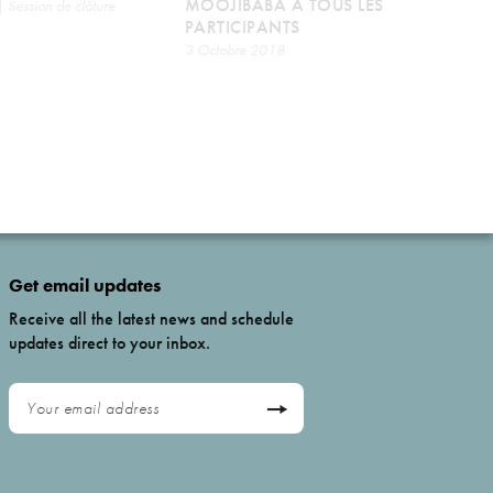
MOOJIBABA À TOUS LES
 Session de clôture
PARTICIPANTS
3 Octobre 2018
Get email updates
Receive all the latest news and schedule
updates direct to your inbox.