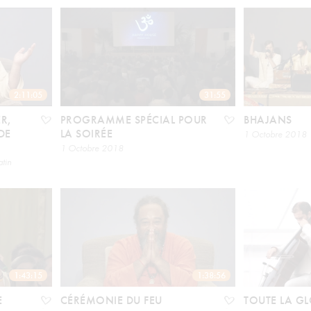
2:11:05
31:55
R,
PROGRAMME SPÉCIAL POUR
BHAJANS
DE
LA SOIRÉE
1 Octobre 2018
1 Octobre 2018
tin
1:43:15
1:38:56
E
CÉRÉMONIE DU FEU
TOUTE LA GL