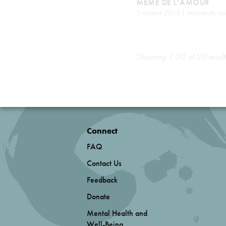
MÊME DE L’AMOUR
2 octobre 2018 | Session du soi
Showing 1-20 of 20 result
Connect
FAQ
Contact Us
Feedback
Donate
Mental Health and
Well-Being