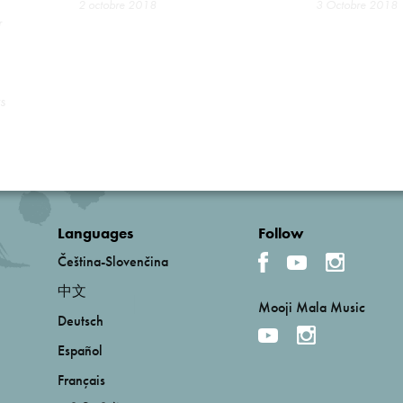
2 octobre 2018
3 Octobre 2018 |
r
s
Languages
Follow
Čeština-Slovenčina
中文
Mooji Mala Music
Deutsch
Español
Français