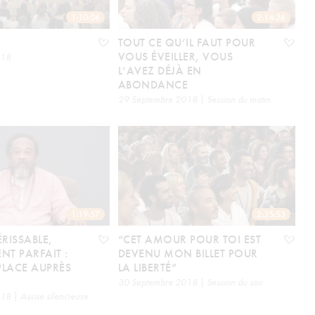
1:10:06
2:14:26
TOUT CE QU’IL FAUT POUR
VOUS ÉVEILLER, VOUS
018
L’AVEZ DÉJÀ EN
ABONDANCE
29 Septembre 2018 | Session du matin
1:19:57
2:35:53
ÉRISSABLE,
“CET AMOUR POUR TOI EST
NT PARFAIT :
DEVENU MON BILLET POUR
 PLACE AUPRÈS
LA LIBERTÉ”
30 Septembre 2018 | Session du soir
8 | Assise silencieuse