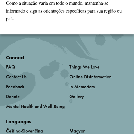
Como a situação varia em todo o mundo, mantenha-se
informado e siga as orientações específicas para sua região ou
país.
Connect
FAQ
Things We Love
Contact Us
Online Disinformation
Feedback
In Memoriam
Donate
Gallery
Mental Health and Well-Being
Languages
Čeština-Slovenčina
Magyar