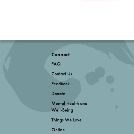
Connect
FAQ
Contact Us
Feedback
Donate
Mental Health and
Well-Being
Things We Love
Online