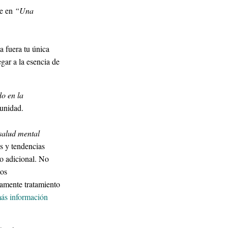
ce en
“Una
a fuera tu única
egar a la esencia de
do en la
unidad.
 salud mental
s y tendencias
co adicional. No
mos
iamente tratamiento
ás información