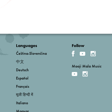
Languages
Follow
Čeština-Slovenčina
中文
Mooji Mala Music
Deutsch
Español
Français
मूजी हिन्दी में
Italiano
Magyar