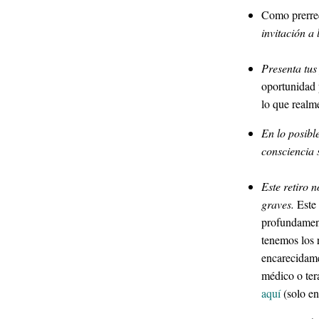
Como prerreq
invitación a 
Presenta tus
oportunidad p
lo que realme
En lo posibl
consciencia 
Este retiro 
graves.
Este 
profundament
tenemos los 
encarecidamen
médico o ter
aquí
(solo en