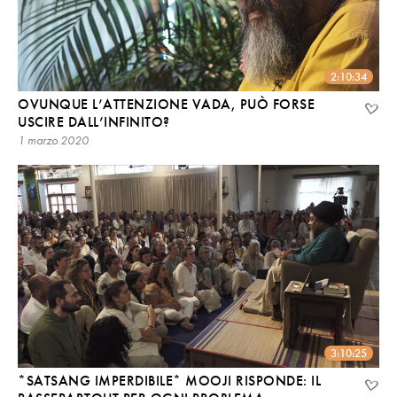
2:10:34
OVUNQUE L’ATTENZIONE VADA, PUÒ FORSE
USCIRE DALL’INFINITO?
1 marzo 2020
3:10:25
*SATSANG IMPERDIBILE* MOOJI RISPONDE: IL