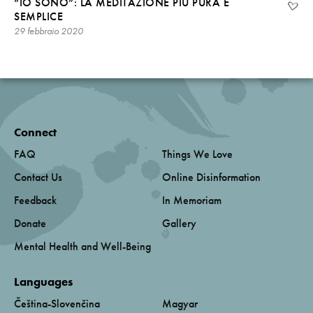
“IO SONO”: LA MEDITAZIONE PIÙ PURA E
SEMPLICE
29 febbraio 2020
Connect
FAQ
Things We Love
Contact Us
Online Disinformation
Feedback
In Memoriam
Donate
Gallery
Mental Health and Well-Being
Languages
Čeština-Slovenčina
Magyar