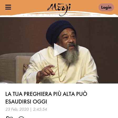
Login
0
seconds
LA TUA PREGHIERA PIÙ ALTA PUÒ
of
2
ESAUDIRSI OGGI
hours,
45
23 Feb, 2020 | 2:45:54
minutes,
54