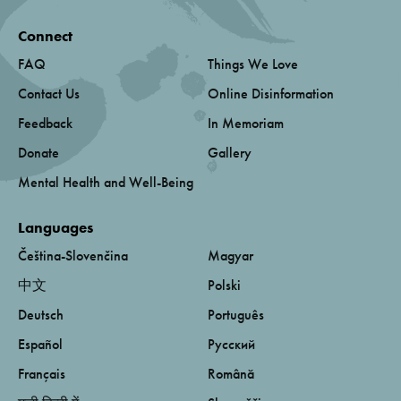
Connect
FAQ
Things We Love
Contact Us
Online Disinformation
Feedback
In Memoriam
Donate
Gallery
Mental Health and Well-Being
Languages
Čeština-Slovenčina
Magyar
中文
Polski
Deutsch
Português
Español
Русский
Français
Română