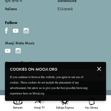
मूजी हिन्दी में
Slovenščina
Italiano
Ελληνικά
Follow
Mooji Mala Music
Get email updates
COOKIES ON MOOJI.ORG
If you continue to browse this website, you agree to our use of
cookies. These cookies do not include the placement of any
advertisement, but allow us to give you the best possible browsing
experience here on Mooji.org.
Terms and Conditions
Privacy Policy
Compliance
©
2026 Mooji Media Ltd and Associação Mooji Sangha
Retreats
Mooji TV
Sahaja Express
My Library