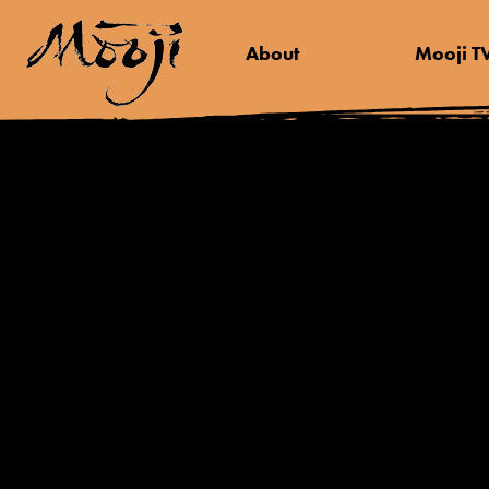
About
Mooji T