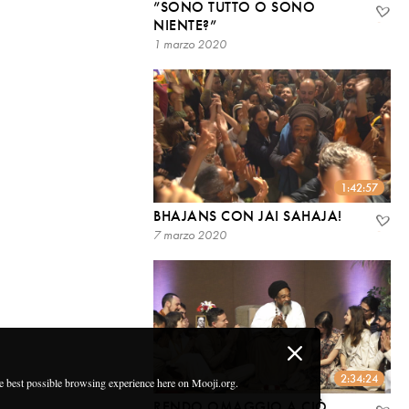
”SONO TUTTO O SONO
NIENTE?”
1 marzo 2020
1:42:57
BHAJANS CON JAI SAHAJA!
7 marzo 2020
2:34:24
he best possible browsing experience here on Mooji.org.
RENDO OMAGGIO A CIÒ