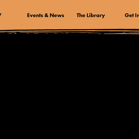
V
Events & News
The Library
Get I