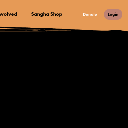
nvolved
Sangha Shop
Donate
Login