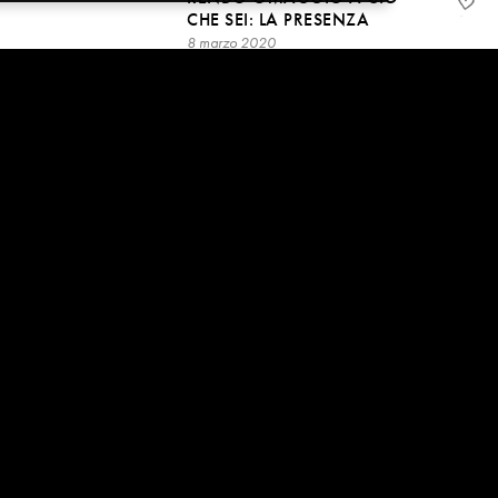
CHE SEI: LA PRESENZA
8 marzo 2020
08:57
CIÒ CHE SEI È
MERAVIGLIOSO
5 marzo 2020
22:31