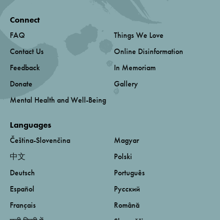
Connect
FAQ
Things We Love
Contact Us
Online Disinformation
Feedback
In Memoriam
Donate
Gallery
Mental Health and Well-Being
Languages
Čeština-Slovenčina
Magyar
中文
Polski
Deutsch
Português
Español
Русский
Français
Română