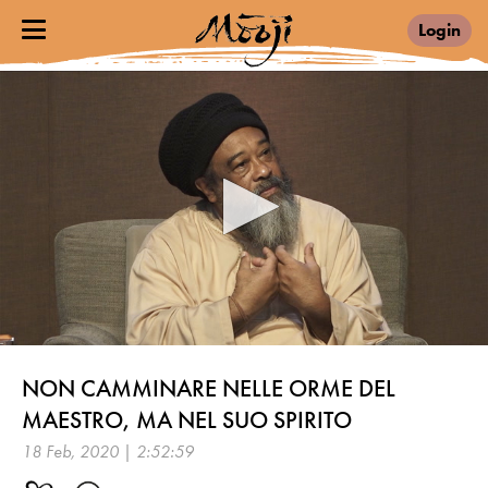
Login
0
seconds
NON CAMMINARE NELLE ORME DEL
of
2
MAESTRO, MA NEL SUO SPIRITO
hours,
52
18 Feb, 2020 | 2:52:59
minutes,
59