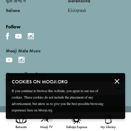
मूजी हिन्दी में
Slovenščina
Italiano
Ελληνικά
Follow
Mooji Mala Music
Get email updates
COOKIES ON MOOJI.ORG
If you continue to browse this website, you agree to our use of
cookies. These cookies do not include the placement of any
advertisement, but allow us to give you the best possible browsing
experience here on Mooji.org.
Terms and Conditions
Privacy Policy
Compliance
©
2026 Mooji Media Ltd and Associação Mooji Sangha
Retreats
Mooji TV
Sahaja Express
My Library