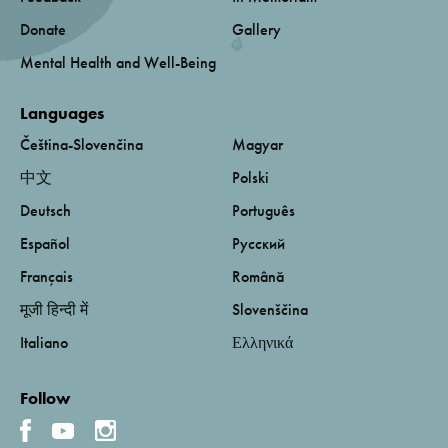
Donate
Gallery
Mental Health and Well-Being
Languages
Čeština-Slovenčina
Magyar
中文
Polski
Deutsch
Português
Español
Русский
Français
Română
मूजी हिन्दी में
Slovenščina
Italiano
Ελληνικά
Follow