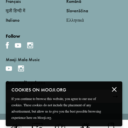
Français
Română
मूजी हिन्दी में
Slovenščina
Italiano
Ελληνικά
Follow
Mooji Mala Music
Get email updates
COOKIES ON MOOJI.ORG
If you continue to browse this website, you agree to our use of
cookies. These cookies do not include the placement of any
advertisement, but allow us to give you the best possible browsing
experience here on Mooji.org.
Terms and Conditions
Privacy Policy
Compliance