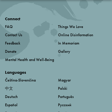
Connect
FAQ
Things We Love
Contact Us
Online Disinformation
Feedback
In Memoriam
Donate
Gallery
Mental Health and Well-Being
Languages
Čeština-Slovenčina
Magyar
中文
Polski
Deutsch
Português
Español
Русский