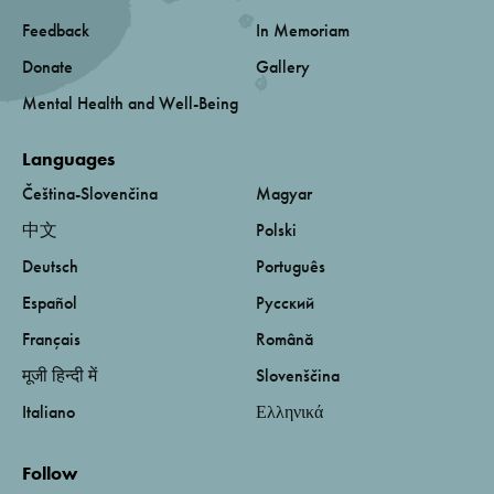
Feedback
In Memoriam
Donate
Gallery
Mental Health and Well-Being
Languages
Čeština-Slovenčina
Magyar
中文
Polski
Deutsch
Português
Español
Русский
Français
Română
मूजी हिन्दी में
Slovenščina
Italiano
Ελληνικά
Follow