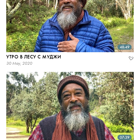
48:49
УТРО В ЛЕСУ С МУДЖИ
30 May, 2020
07:39