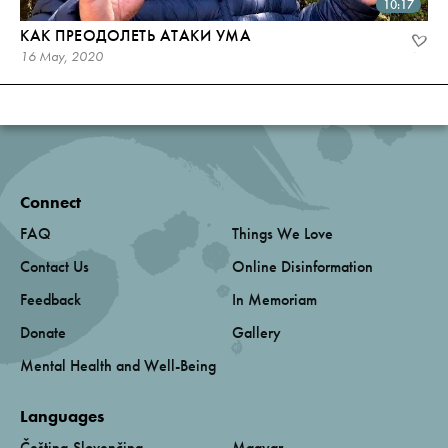
10:17
КАК ПРЕОДОЛЕТЬ АТАКИ УМА
16 May, 2020
Connect
FAQ
Things We Love
Contact Us
Online Disinformation
Feedback
In Memoriam
Donate
Gallery
Mental Health and Well-Being
Languages
Čeština-Slovenčina
Magyar