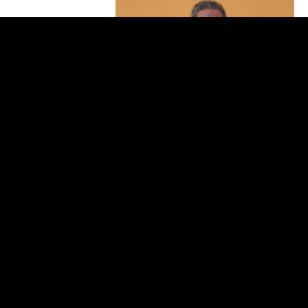
54:01
ВНЕ ПОНЯТИЙ О “ПОЛНОТЕ”
И “ПУСТОТЕ”
30 Dec, 2017
Get email updates
Receive all the latest news and schedule
updates direct to your inbox.