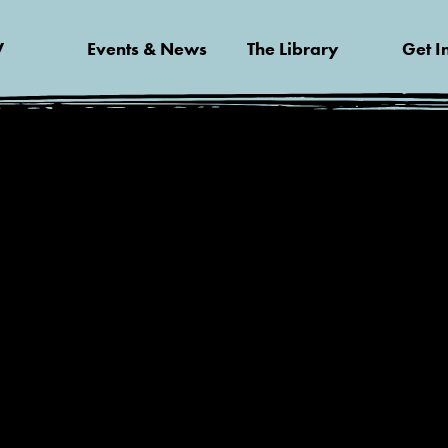
V
Events & News
The Library
Get I