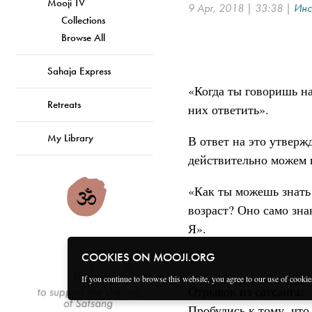
Mooji TV
9 Apr, 2018 | 33:38 |
Инс
Collections
Browse All
Sahaja Express
«Когда ты говоришь на 
Retreats
них ответить».
My Library
В ответ на это утверж
действительно можем 
«Как ты можешь знать
возраст? Оно само зн
Я».
COOKIES ON MOOJI.ORG
~
Donate
If you continue to browse this website, you agree to our use of cooki
Отрывок из сатсанга:
Пробудись к тому, что