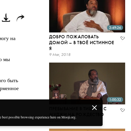
2:49:26
ДОБРО ПОЖАЛОВАТЬ
могу на
ДОМОЙ – В ТВОЁ ИСТИННОЕ
Я
9 Mar, 2018
то мы
ого быть
орменное
1:00:32
ПРЕБЫВАНИЕ В ТИШИНЕ С
МУДЖИ НА РОЖДЕСТВО
he best possible browsing experience here on Mooji.org.
22 Jan, 2018