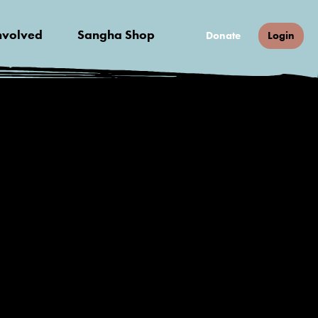
nvolved
Sangha Shop
Donate
Login