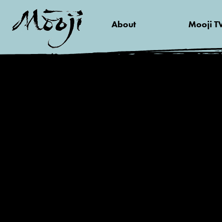
About
Mooji T