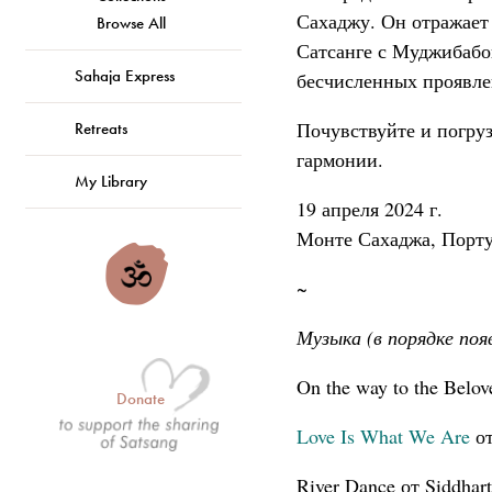
Сахаджу. Он отражает
Browse All
Сатсанге с Муджибабо
Sahaja Express
бесчисленных проявле
Почувствуйте и погруз
Retreats
гармонии.
My Library
19 апреля 2024 г.
Монте Сахаджа, Порту
~
Музыка (в порядке поя
On the way to the Belo
Donate
Love Is What We Are
от
River Dance от Siddhar