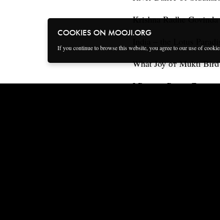
Krishna Radhe Govinda
COOKIES ON MOOJI.ORG
India – the Lotus Para
If you continue to browse this website, you agree to our use of cooki
What Joy от Mukti Bir
I Pray от Prem. Досту
The Oak Tree от Gotam
Lost My Mind (Good Ri
Inner Silence от Gota
Into the Light от Prem
Timeless Love от Gota