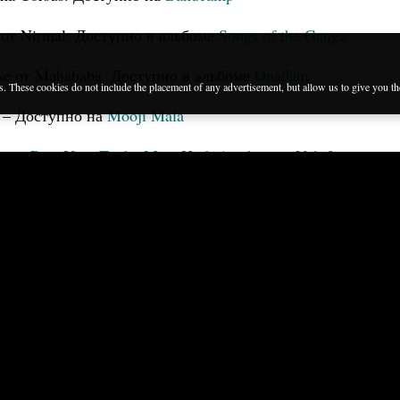
 от Nirmal. Доступно в альбоме
Songs of the Ganga
dise от Mahababa. Доступно в альбоме
Onadam
es. These cookies do not include the placement of any advertisement, but allow us to give you t
d – Доступно на
Mooji Mala
пно в
Rise Up – To the Most High Awakening Vol. 2
a. Доступно в альбоме
The Polar Star
ddance) от Siddhartha Corsus. Доступно на
Bandcamp
ma. Доступно на
Bandcamp
ma. Доступно на
Mooji Mala
и
Bandcamp