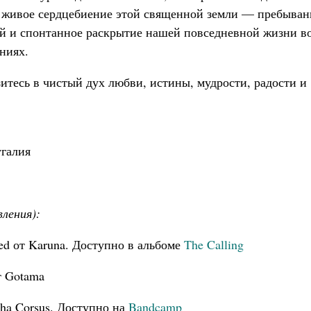
 живое сердцебиение этой священной земли — пребыван
й и спонтанное раскрытие нашей повседневной жизни во
ниях.
итесь в чистый дух любви, истины, мудрости, радости и
галия
вления):
ved от Karuna. Доступно в альбоме
The Calling
 Gotama
tha Corsus. Доступно на
Bandcamp