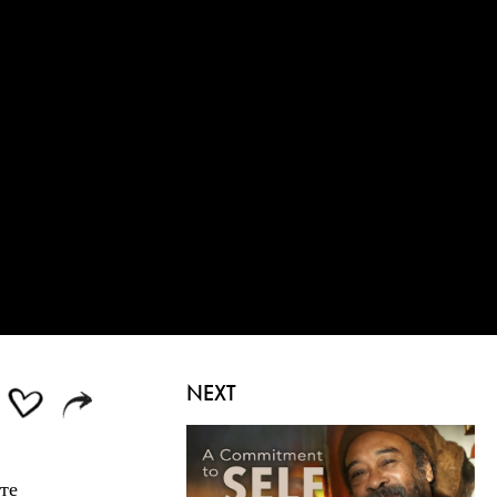
NEXT
те