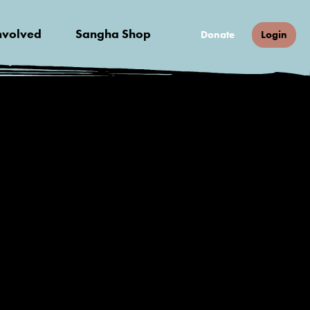
nvolved
Sangha Shop
Donate
Login