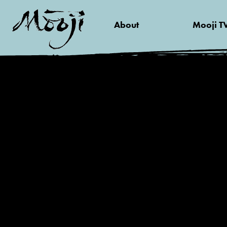
About
Mooji T