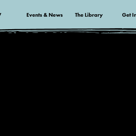
V
Events & News
The Library
Get I