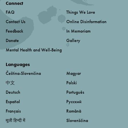
Connect
FAQ
Things We Love
Contact Us
Online Disinformation
Feedback
In Memoriam
Donate
Gallery
Mental Health and Well-Being
Languages
Čeština-Slovenčina
Magyar
中文
Polski
Deutsch
Português
Español
Русский
Français
Română
मूजी हिन्दी में
Slovenščina