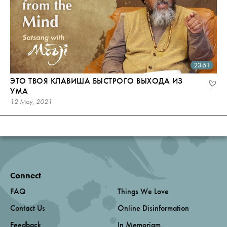
23:51
ЭТО ТВОЯ КЛАВИША БЫСТРОГО ВЫХОДА ИЗ
УМА
12 May, 2021
Connect
FAQ
Things We Love
Contact Us
Online Disinformation
Feedback
In Memoriam