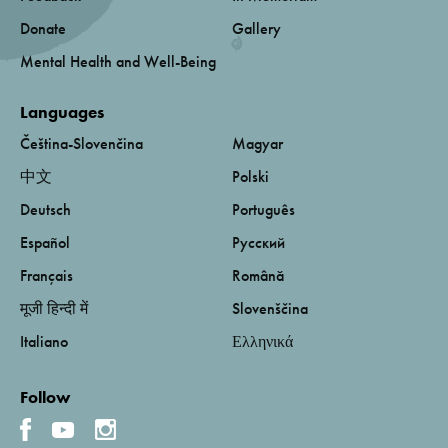
Donate
Gallery
Mental Health and Well-Being
Languages
Čeština-Slovenčina
Magyar
中文
Polski
Deutsch
Português
Español
Русский
Français
Română
मूजी हिन्दी में
Slovenščina
Italiano
Ελληνικά
Follow