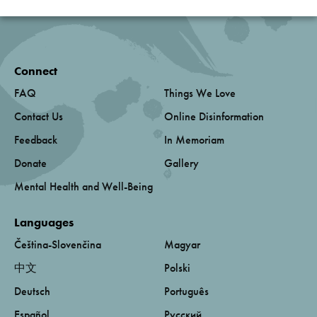
Connect
FAQ
Things We Love
Contact Us
Online Disinformation
Feedback
In Memoriam
Donate
Gallery
Mental Health and Well-Being
Languages
Čeština-Slovenčina
Magyar
中文
Polski
Deutsch
Português
Español
Русский