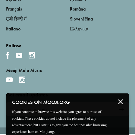
Français
Română
मूजी हिन्दी में
Slovenščina
Italiano
Ελληνικά
Follow
Mooji Mala Music
Get email updates
COOKIES ON MOOJI.ORG
If you continue to browse this website, you agree to our use of
cookies. These cookies do not include the placement of any
advertisement, but allow us to give you the best possible browsing
experience here on Mooji.org.