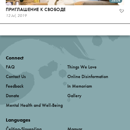
38:04
ПРИГЛАШЕНИЕ К СВОБОДЕ
12 Jul, 2019
Connect
FAQ
Things We Love
Contact Us
Online Disinformation
Feedback
In Memoriam
Donate
Gallery
Mental Health and Well-Being
Languages
Čeština-Slovenčina
Magyar