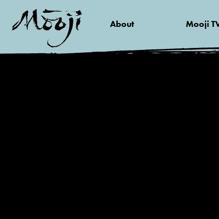
About
Mooji T