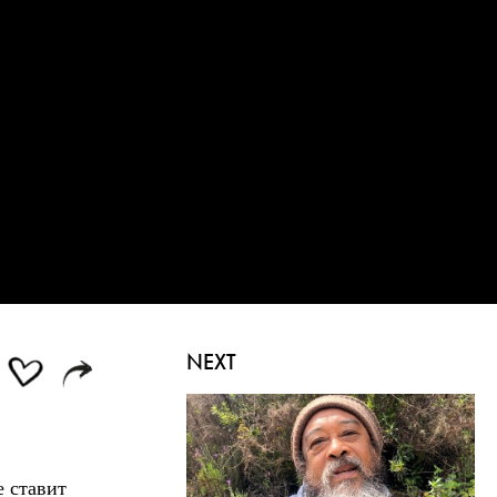
NEXT
е ставит