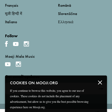
Français
Română
मूजी हिन्दी में
Slovenščina
Italiano
Ελληνικά
Follow
Mooji Mala Music
Get email updates
COOKIES ON MOOJI.ORG
If you continue to browse this website, you agree to our use of
cookies. These cookies do not include the placement of any
advertisement, but allow us to give you the best possible browsing
experience here on Mooji.org.
Terms and Conditions
Privacy Policy
Compliance