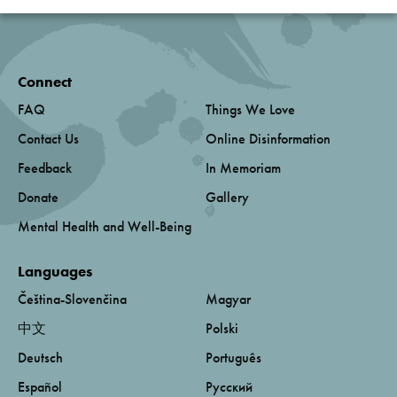
Connect
FAQ
Things We Love
Contact Us
Online Disinformation
Feedback
In Memoriam
Donate
Gallery
Mental Health and Well-Being
Languages
Čeština-Slovenčina
Magyar
中文
Polski
Deutsch
Português
Español
Русский