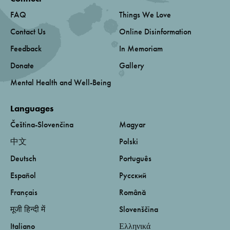
FAQ
Things We Love
Contact Us
Online Disinformation
Feedback
In Memoriam
Donate
Gallery
Mental Health and Well-Being
Languages
Čeština-Slovenčina
Magyar
中文
Polski
Deutsch
Português
Español
Русский
Français
Română
मूजी हिन्दी में
Slovenščina
Italiano
Ελληνικά