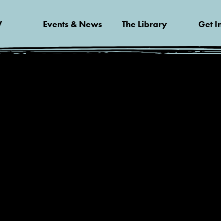
V
Events & News
The Library
Get I