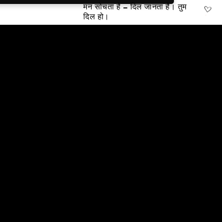
मन सोचता है – दिल जानता है। तुम
दिल हो।
14 Mar, 2019
2:51:54
यह तो सिर्फ़ विश्वास करनेवालों का
संघा नहीं, बल्कि नीजी अनुभव
करनेवालों का संघा है
7 Mar, 2019