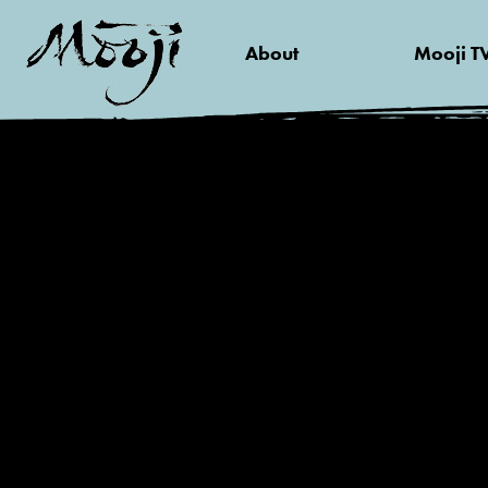
About
Mooji T