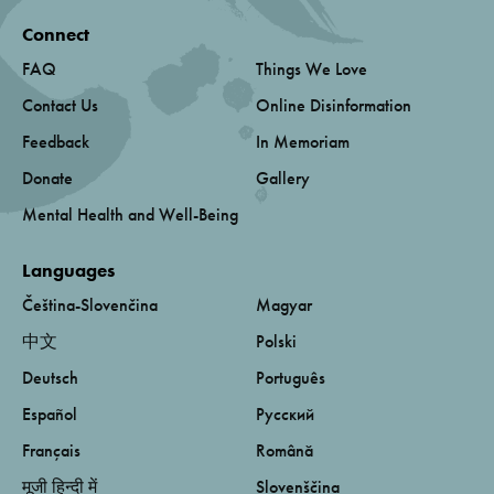
Connect
FAQ
Things We Love
Contact Us
Online Disinformation
Feedback
In Memoriam
Donate
Gallery
Mental Health and Well-Being
Languages
Čeština-Slovenčina
Magyar
中文
Polski
Deutsch
Português
Español
Русский
Français
Română
मूजी हिन्दी में
Slovenščina