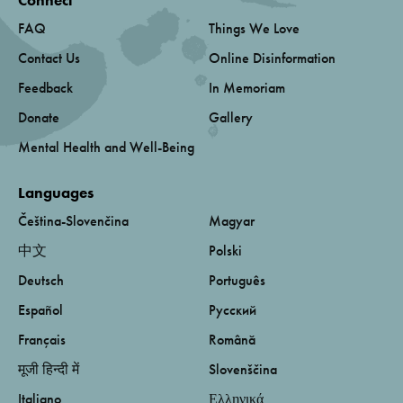
FAQ
Things We Love
Contact Us
Online Disinformation
Feedback
In Memoriam
Donate
Gallery
Mental Health and Well-Being
Languages
Čeština-Slovenčina
Magyar
中文
Polski
Deutsch
Português
Español
Русский
Français
Română
मूजी हिन्दी में
Slovenščina
Italiano
Ελληνικά