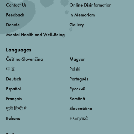
Contact Us
Online Disinformation
Feedback
In Memoriam
Donate
Gallery
Mental Health and Well-Being
Languages
Čeština-Slovenčina
Magyar
中文
Polski
Deutsch
Português
Español
Русский
Français
Română
मूजी हिन्दी में
Slovenščina
Italiano
Ελληνικά