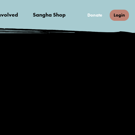
nvolved
Sangha Shop
Donate
Login