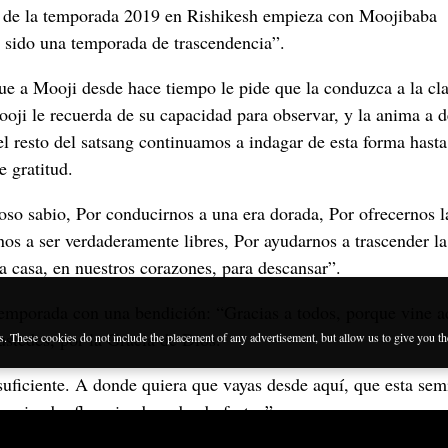
al de la temporada 2019 en Rishikesh empieza con Moojibaba
 sido una temporada de trascendencia”.
ue a Mooji desde hace tiempo le pide que la conduzca a la cl
ji le recuerda de su capacidad para observar, y la anima a de
l resto del satsang continuamos a indagar de esta forma hasta 
e gratitud.
so sabio, Por conducirnos a una era dorada, Por ofrecernos l
os a ser verdaderamente libres, Por ayudarnos a trascender l
 casa, en nuestros corazones, para descansar”.
emporada con una bendición: “Gracias a todos, porque vine a
ustedes, por la Gracia de Dios.
es. These cookies do not include the placement of any advertisement, but allow us to give you t
uficiente. A donde quiera que vayas desde aquí, que esta semi
rminado, floreciendo y dando frutos”.