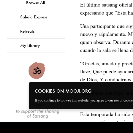
Browse All
El último satsang ofici
expresando que “Esta ha
Sahaja Express
Una participante que sig
Retreats
nuevo y rápidamente. Moo
quien observa. Durante e
My Library
cuando la sala se llena d
“Gracias, amado y precio
llave, Que puede ayudarn
de Dios, Y conducirnos a
COOKIES ON MOOJI.ORG
Moojibaba concluye la t
ustedes. Vine aquí para 
If you continue to browse this website, you agree to our use of cooki
Donate
Esta temporada ha sido s
comprensión continúe ge