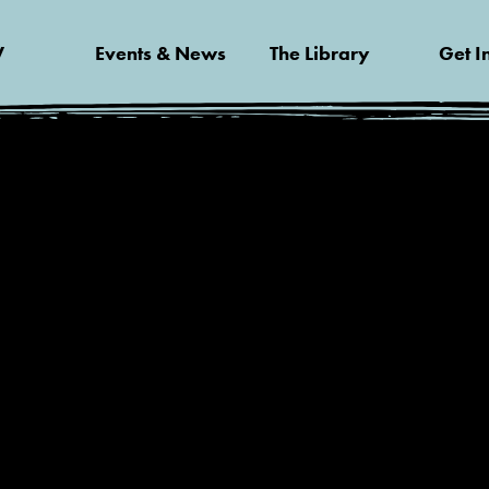
V
Events & News
The Library
Get I