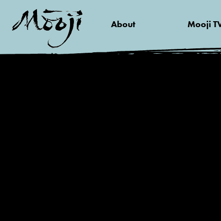
About
Mooji T