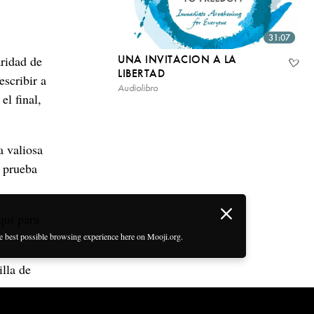
31:07
UNA INVITACION A LA
aridad de
LIBERTAD
scribir a
Audiolibro
el final,
a valiosa
a prueba
quí para
he best possible browsing experience here on Mooji.org.
lla de