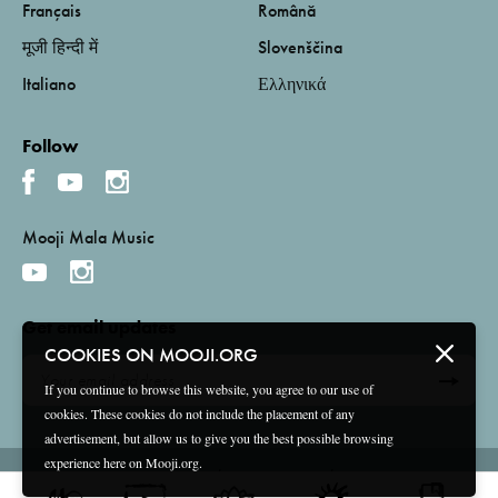
Français
Română
मूजी हिन्दी में
Slovenščina
Italiano
Ελληνικά
Follow
Mooji Mala Music
Get email updates
COOKIES ON MOOJI.ORG
If you continue to browse this website, you agree to our use of
cookies. These cookies do not include the placement of any
advertisement, but allow us to give you the best possible browsing
experience here on Mooji.org.
Terms and Conditions
Privacy Policy
Compliance