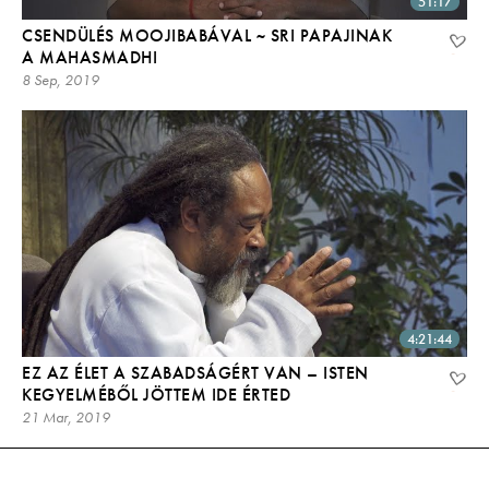
51:17
CSENDÜLÉS MOOJIBABÁVAL ~ SRI PAPAJINAK
A MAHASMADHI
8 Sep, 2019
4:21:44
EZ AZ ÉLET A SZABADSÁGÉRT VAN – ISTEN
KEGYELMÉBŐL JÖTTEM IDE ÉRTED
21 Mar, 2019