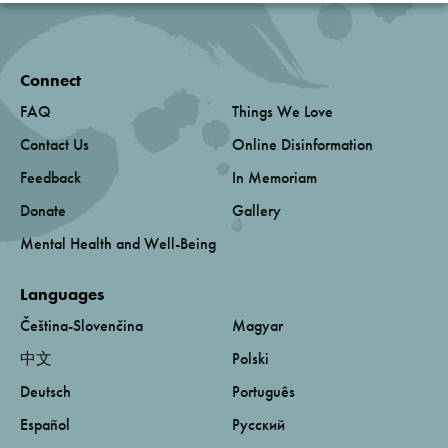
Connect
FAQ
Things We Love
Contact Us
Online Disinformation
Feedback
In Memoriam
Donate
Gallery
Mental Health and Well-Being
Languages
Čeština-Slovenčina
Magyar
中文
Polski
Deutsch
Português
Español
Русский