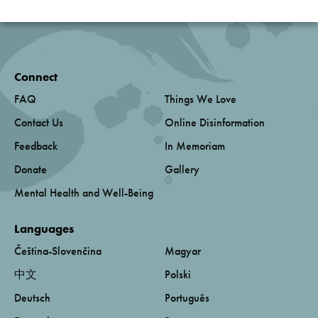
Connect
FAQ
Things We Love
Contact Us
Online Disinformation
Feedback
In Memoriam
Donate
Gallery
Mental Health and Well-Being
Languages
Čeština-Slovenčina
Magyar
中文
Polski
Deutsch
Português