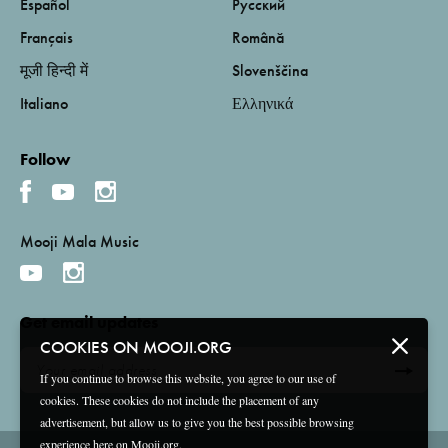
Español
Русский
Français
Română
मूजी हिन्दी में
Slovenščina
Italiano
Ελληνικά
Follow
Mooji Mala Music
Get email updates
COOKIES ON MOOJI.ORG
If you continue to browse this website, you agree to our use of
cookies. These cookies do not include the placement of any
advertisement, but allow us to give you the best possible browsing
experience here on Mooji.org.