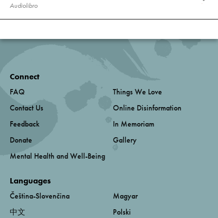
Audiolibro
Connect
FAQ
Things We Love
Contact Us
Online Disinformation
Feedback
In Memoriam
Donate
Gallery
Mental Health and Well-Being
Languages
Čeština-Slovenčina
Magyar
中文
Polski