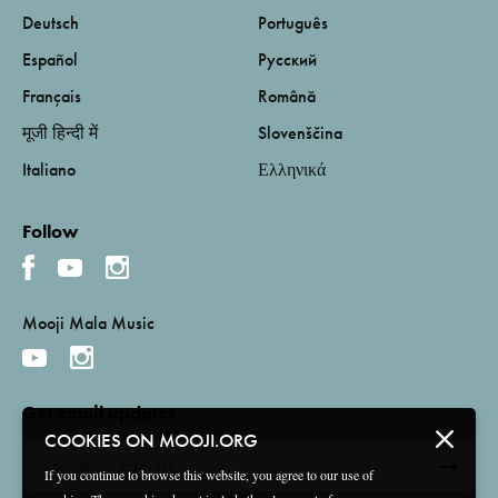
Deutsch
Português
Español
Русский
Français
Română
मूजी हिन्दी में
Slovenščina
Italiano
Ελληνικά
Follow
Mooji Mala Music
Get email updates
COOKIES ON MOOJI.ORG
If you continue to browse this website, you agree to our use of