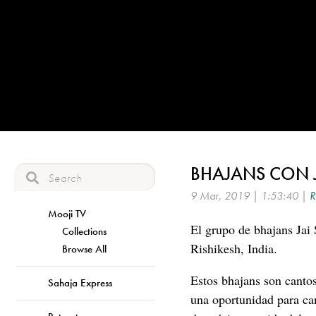
BHAJANS CON J
9 Mar, 2019 | 1:53:40 |
R
Mooji TV
El grupo de bhajans Jai 
Collections
Rishikesh, India.
Browse All
Estos bhajans son canto
Sahaja Express
una oportunidad para can