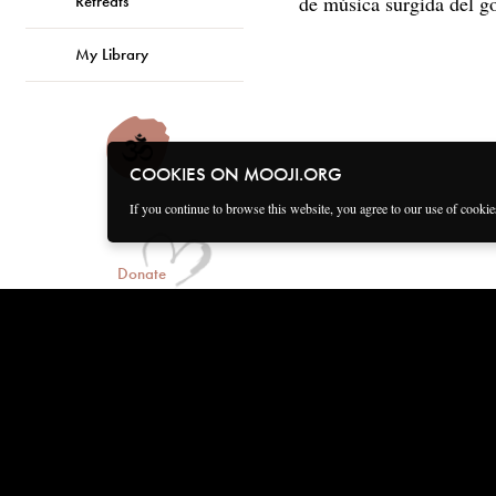
de música surgida del g
Retreats
My Library
COOKIES ON MOOJI.ORG
If you continue to browse this website, you agree to our use of cooki
Donate
Connect