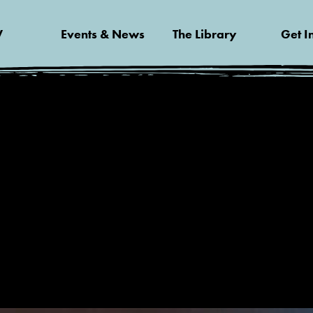
V
Events & News
The Library
Get I