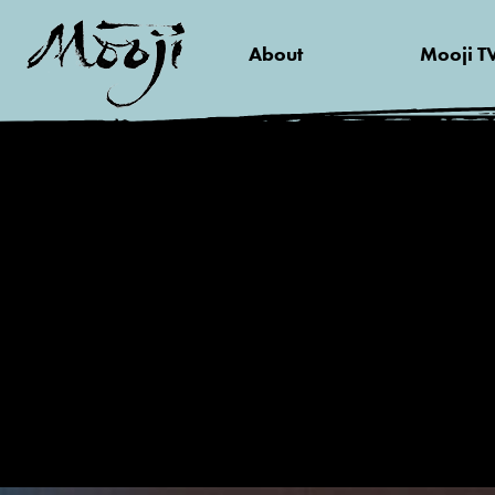
About
Mooji T