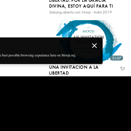
LIBERTAD. POR LA GRACIA
DIVINA, ESTOY AQUÍ PARA TI
Satsang abierto con Mooji - India 2019
he best possible browsing experience here on Mooji.org.
31:07
UNA INVITACION A LA
LIBERTAD
Audiolibro
Get email updates