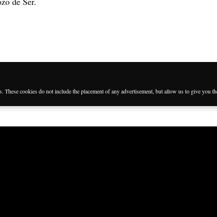
ozo de Ser.
es. These cookies do not include the placement of any advertisement, but allow us to give you t
Languages
Follow