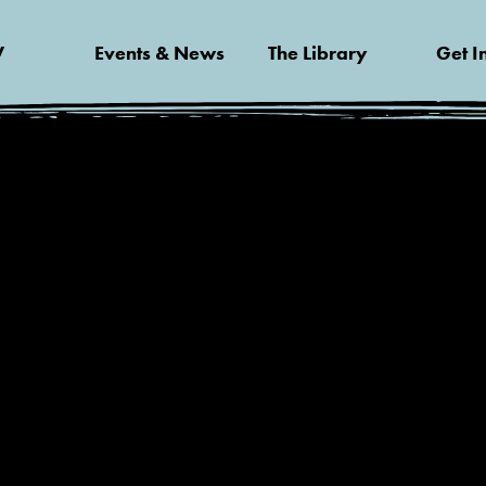
V
Events & News
The Library
Get I