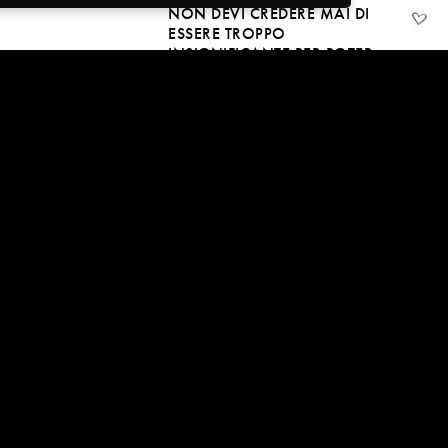
NON DEVI CREDERE MAI DI
ESSERE TROPPO
INSIGNIFICANTE PER POTER
PREGARE PER IL MONDO
30 Apr, 2018
2:23:55
CHI AMA DIO È MILIARDARIO
NELLO SPIRITO
30 Apr, 2018