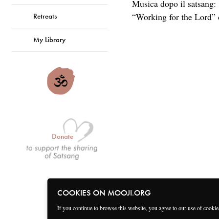
Musica dopo il satsang:
“Working for the Lord”
Retreats
My Library
Donate
COOKIES ON MOOJI.ORG
If you continue to browse this website, you agree to our use of cooki