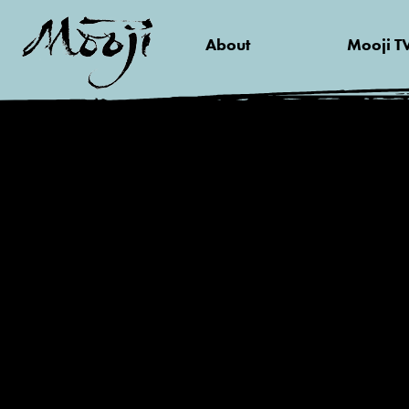
About
Mooji T