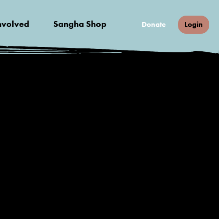
nvolved
Sangha Shop
Donate
Login