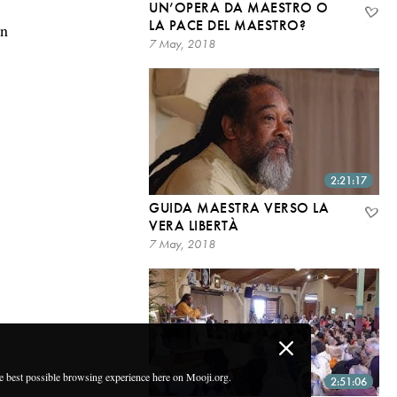
UN’OPERA DA MAESTRO O
LA PACE DEL MAESTRO?
on
7 May, 2018
2:21:17
GUIDA MAESTRA VERSO LA
VERA LIBERTÀ
7 May, 2018
he best possible browsing experience here on Mooji.org.
2:51:06