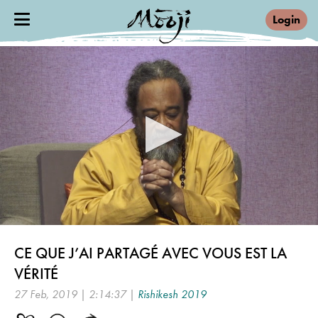
Login
0
seconds
CE QUE J’AI PARTAGÉ AVEC VOUS EST LA
of
2
VÉRITÉ
hours,
14
27 Feb, 2019 | 2:14:37 |
Rishikesh 2019
minutes,
37