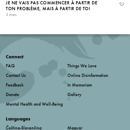
JE NE VAIS PAS COMMENCER À PARTIR DE
TON PROBLÈME, MAIS À PARTIR DE TOI
3 mars
Connect
FAQ
Things We Love
Contact Us
Online Disinformation
Feedback
In Memoriam
Donate
Gallery
Mental Health and Well-Being
Languages
Čeština-Slovenčina
Magyar