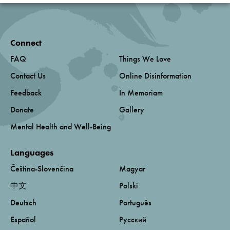
Connect
FAQ
Things We Love
Contact Us
Online Disinformation
Feedback
In Memoriam
Donate
Gallery
Mental Health and Well-Being
Languages
Čeština-Slovenčina
Magyar
中文
Polski
Deutsch
Português
Español
Русский