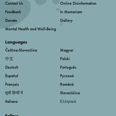
Contact Us
Online Disinformation
Feedback
In Memoriam
Donate
Gallery
Mental Health and Well-Being
Languages
Čeština-Slovenčina
Magyar
中文
Polski
Deutsch
Português
Español
Русский
Français
Română
मूजी हिन्दी में
Slovenščina
Italiano
Ελληνικά
Follow