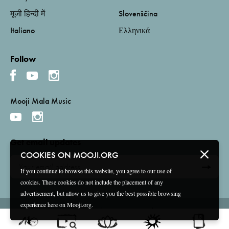
मूजी हिन्दी में
Slovenščina
Italiano
Ελληνικά
Follow
Mooji Mala Music
Get email updates
COOKIES ON MOOJI.ORG
If you continue to browse this website, you agree to our use of
cookies. These cookies do not include the placement of any
advertisement, but allow us to give you the best possible browsing
experience here on Mooji.org.
Terms and Conditions
Privacy Policy
Compliance
©
2026 Mooji Media Ltd and Associação Mooji Sangha