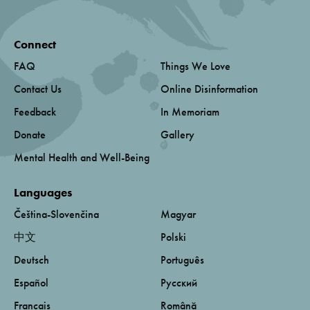
Connect
FAQ
Things We Love
Contact Us
Online Disinformation
Feedback
In Memoriam
Donate
Gallery
Mental Health and Well-Being
Languages
Čeština-Slovenčina
Magyar
中文
Polski
Deutsch
Português
Español
Русский
Français
Română