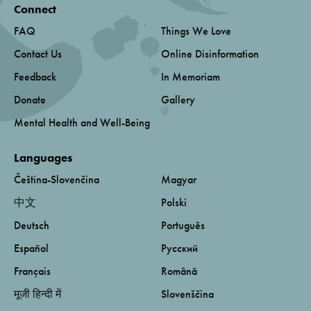
Connect
FAQ
Things We Love
Contact Us
Online Disinformation
Feedback
In Memoriam
Donate
Gallery
Mental Health and Well-Being
Languages
Čeština-Slovenčina
Magyar
中文
Polski
Deutsch
Português
Español
Русский
Français
Română
मूजी हिन्दी में
Slovenščina