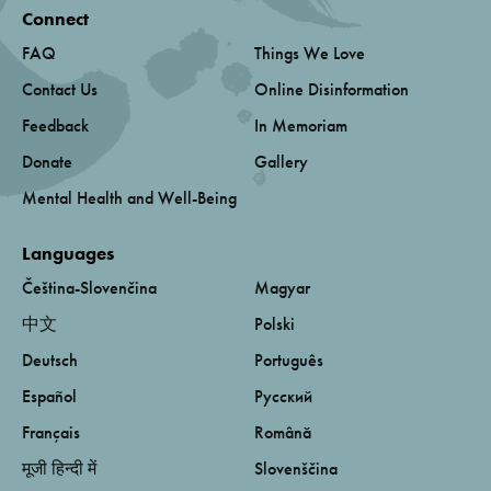
Connect
FAQ
Things We Love
Contact Us
Online Disinformation
Feedback
In Memoriam
Donate
Gallery
Mental Health and Well-Being
Languages
Čeština-Slovenčina
Magyar
中文
Polski
Deutsch
Português
Español
Русский
Français
Română
मूजी हिन्दी में
Slovenščina