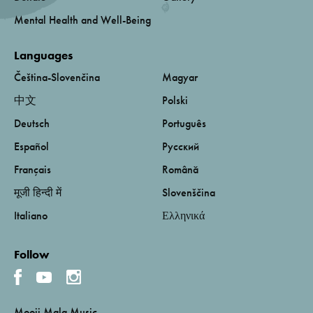
Mental Health and Well-Being
Languages
Čeština-Slovenčina
Magyar
中文
Polski
Deutsch
Português
Español
Русский
Français
Română
मूजी हिन्दी में
Slovenščina
Italiano
Ελληνικά
Follow
Mooji Mala Music