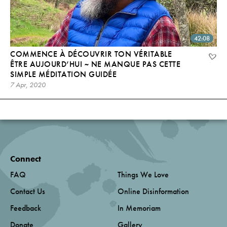
42:08
COMMENCE À DÉCOUVRIR TON VÉRITABLE
ÊTRE AUJOURD’HUI ~ NE MANQUE PAS CETTE
SIMPLE MÉDITATION GUIDÉE
7 Apr, 2020
Connect
FAQ
Things We Love
Contact Us
Online Disinformation
Feedback
In Memoriam
Donate
Gallery