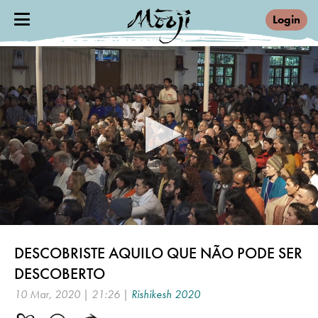
Login
0
seconds
DESCOBRISTE AQUILO QUE NÃO PODE SER
of
21
DESCOBERTO
minutes,
26
10 Mar, 2020 | 21:26 |
Rishikesh 2020
seconds