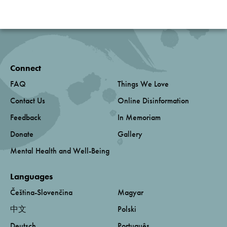
Connect
FAQ
Things We Love
Contact Us
Online Disinformation
Feedback
In Memoriam
Donate
Gallery
Mental Health and Well-Being
Languages
Čeština-Slovenčina
Magyar
中文
Polski
Deutsch
Português