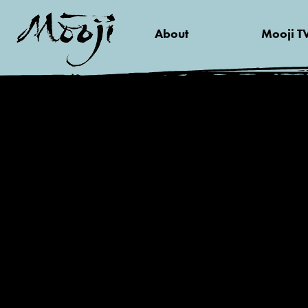
About
Mooji T