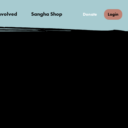
nvolved
Sangha Shop
Donate
Login