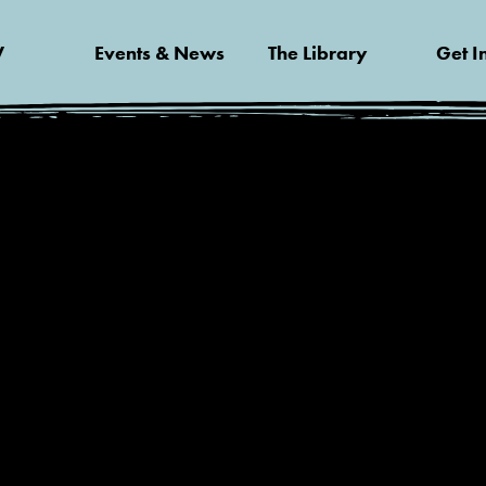
V
Events & News
The Library
Get I