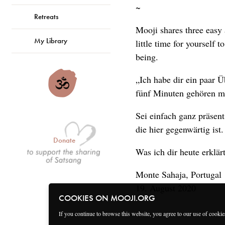
~
Retreats
Mooji shares three easy 
My Library
little time for yourself 
being.
„Ich habe dir ein paar 
fünf Minuten gehören mir
Sei einfach ganz präsent
die hier gegenwärtig ist.
Donate
Was ich dir heute erklär
Monte Sahaja, Portugal
19. August 2020
COOKIES ON MOOJI.ORG
If you continue to browse this website, you agree to our use of cooki