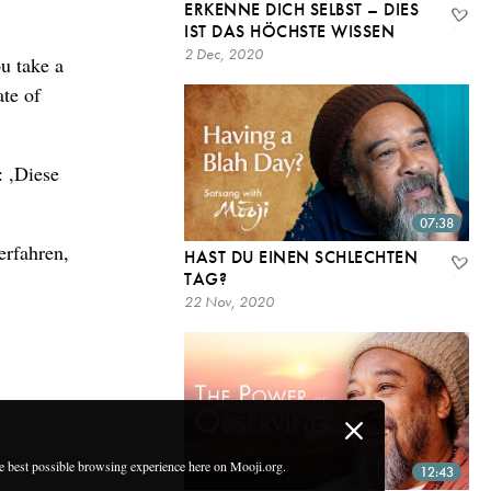
ERKENNE DICH SELBST – DIES
IST DAS HÖCHSTE WISSEN
2 Dec, 2020
u take a
ate of
: ,Diese
07:38
erfahren,
HAST DU EINEN SCHLECHTEN
TAG?
22 Nov, 2020
he best possible browsing experience here on Mooji.org.
12:43