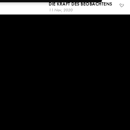
DIE KRAFT DES BEOBACHTENS
11 Nov, 2020
11:33
SPIRITUELLE ÜBUNG AM
MORGEN ~ WIE MAN ALS
GEGENWÄRTIGKEIT LEBT
9 Nov, 2020
11:17