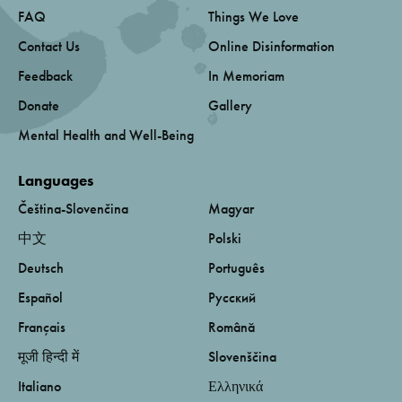
FAQ
Things We Love
Contact Us
Online Disinformation
Feedback
In Memoriam
Donate
Gallery
Mental Health and Well-Being
Languages
Čeština-Slovenčina
Magyar
中文
Polski
Deutsch
Português
Español
Русский
Français
Română
मूजी हिन्दी में
Slovenščina
Italiano
Ελληνικά